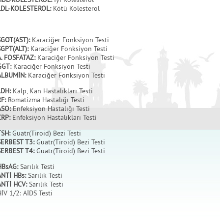
LDL-KOLESTEROL:
Kötü Kolesterol
SGOT(AST):
Karaciğer Fonksiyon Testi
SGPT(ALT):
Karaciğer Fonksiyon Testi
. FOSFATAZ:
Karaciğer Fonksiyon Testi
GGT:
Karaciğer Fonksiyon Testi
ALBUMİN:
Karaciğer Fonksiyon Testi
LDH:
Kalp, Kan Hastalıkları Testi
RF:
Romatizma Hastalığı Testi
ASO:
Enfeksiyon Hastalığı Testi
CRP:
Enfeksiyon Hastalıkları Testi
TSH:
Guatr(Tiroid) Bezi Testi
SERBEST T3:
Guatr(Tiroid) Bezi Testi
SERBEST T4:
Guatr(Tiroid) Bezi Testi
HBsAG:
Sarılık Testi
ANTİ HBs:
Sarılık Testi
ANTİ HCV:
Sarılık Testi
İV 1/2: AİDS Testi