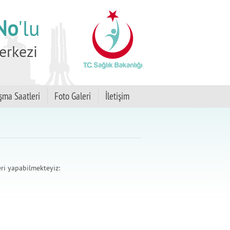
No
'lu
erkezi
şma Saatleri
Foto Galeri
İletişim
ri yapabilmekteyiz: