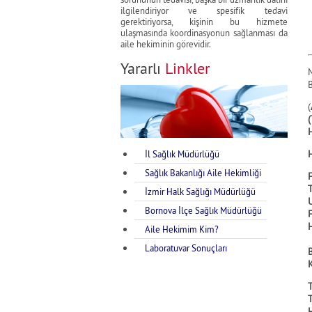
ilgilendiriyor ve spesifik tedavi
gerektiriyorsa, kişinin bu hizmete
ulaşmasında koordinasyonun sağlanması da
aile hekiminin görevidir.
Yararlı
Linkler
M
B
(
İl Sağlık Müdürlüğü
Sağlık Bakanlığı Aile Hekimliği
İzmir Halk Sağlığı Müdürlüğü
Bornova İlçe Sağlık Müdürlüğü
Aile Hekimim Kim?
Laboratuvar Sonuçları
B