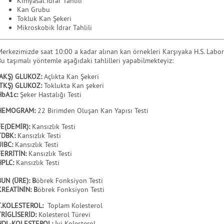
Kimyasal İdrar Tahlili
Kan Grubu
Tokluk Kan Şekeri
Mikroskobik İdrar Tahlili
erkezimizde saat 10:00 a kadar alınan kan örnekleri Karşıyaka H.S. Labo
u taşımalı yöntemle aşağıdaki tahlilleri yapabilmekteyiz:
AKŞ) GLUKOZ:
Açlıkta Kan Şekeri
(TKŞ) GLUKOZ:
Toklukta Kan şekeri
HbA1c:
Şeker Hastalığı Testi
HEMOGRAM:
22 Birimden Oluşan Kan Yapısı Testi
FE(DEMİR):
Kansızlık Testi
TDBK:
Kansızlık Testi
UIBC:
Kansızlık Testi
FERRİTİN:
Kansızlık Testi
HPLC:
Kansızlık Testi
UN (ÜRE): B
öbrek Fonksiyon Testi
KREATİNİN: B
öbrek Fonksiyon Testi
T.KOLESTEROL:
Toplam Kolesterol
TRİGLİSERİD:
Kolesterol Türevi
HDL-KOLESTEROL:
İyi Kolesterol